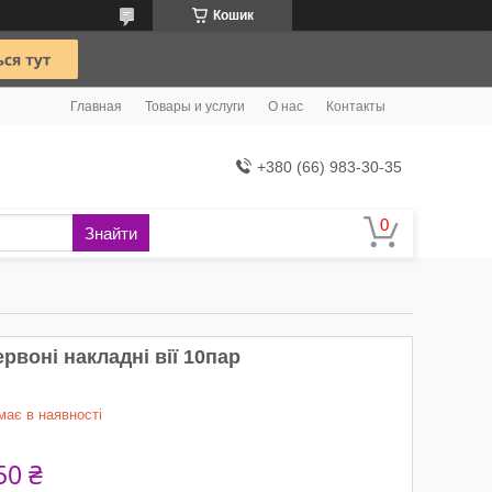
Кошик
Главная
Товары и услуги
О нас
Контакты
+380 (66) 983-30-35
Знайти
рвоні накладні вії 10пар
має в наявності
50 ₴