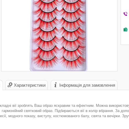
с
Характеристики
Інформація для замовлення
кладні вії зроблять Ваш образ яскравим та ефектним. Можна використовув
гармонійний святковий образ. Підбираються вії в колір вбрання. За доп
сії, модного показу, виступу, костюмованого балу, свята та вечірки. Зруч