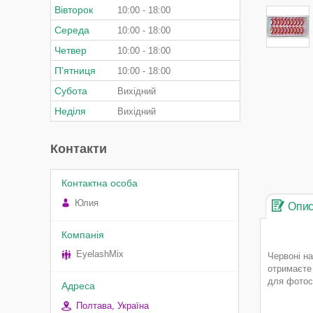
Вівторок
10:00
18:00
Середа
10:00
18:00
Четвер
10:00
18:00
Пʼятниця
10:00
18:00
Субота
Вихідний
Неділя
Вихідний
Контакти
Юлия
Опи
EyelashMix
Червоні на
отримаєте 
для фотосе
Полтава, Україна