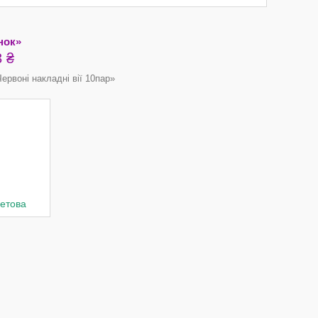
нок»
 ₴
ервоні накладні вії 10пар»
летова