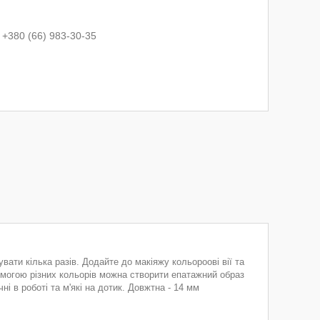
+380 (66) 983-30-35
ати кілька разів. Додайте до макіяжу кольороові вії та
омогою різних кольорів можна створити епатажний образ
ні в роботі та м'які на дотик. Довжтна - 14 мм