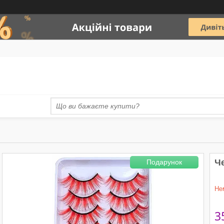
Че
Подарунок
Не
3