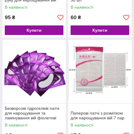
руку для нарощування вій
50 шт.
В наявності
В наявності
95
60
₴
₴
Купити
Купити
Безворсові гідрогелеві патчі
для нарощування та
Паперові патчі з розміткою
ламінування вій фіолетові
для нарощування вій 7 пар
В наявності
В наявності