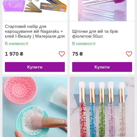
Стартовий набір для
нарощування вій Nagaraku +
Щіточки для вій та брів
клей I-Beauty | Матеріали для
фіолетові 50шт.
лешмейкера
В наявності
В наявності
1 970
75
₴
₴
Купити
Купити