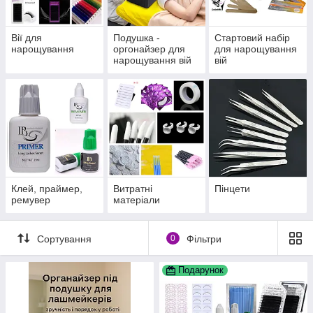
Вії для
Подушка -
Стартовий набір
нарощування
оргонайзер для
для нарощування
нарощування вій
вій
Клей, праймер,
Витратні
Пінцети
ремувер
матеріали
Сортування
0
Фільтри
Подарунок