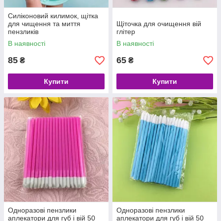
Силіконовий килимок, щітка
для чищення та миття
Щіточка для очищення вій
пензликів
глітер
В наявності
В наявності
85
65
₴
₴
Купити
Купити
Одноразові пензлики
Одноразові пензлики
аплекатори для губ і вій 50
аплекатори для губ і вій 50