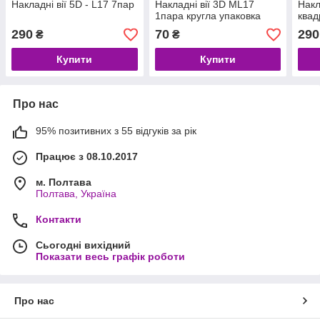
Накладні вії 5D - L17 7пар
Накладні вії 3D ML17
Накл
1пара кругла упаковка
квад
290
70
290
₴
₴
Купити
Купити
Про нас
95% позитивних з 55 відгуків за рік
Працює з 08.10.2017
м. Полтава
Полтава, Україна
Контакти
Сьогодні вихідний
Показати весь графік роботи
Про нас