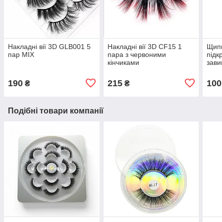
Накладні вії 3D GLB001 5
Накладні вії 3D CF15 1
Щипц
пар MIX
пара з червоними
підк
кінчиками
зави
190
215
100
₴
₴
Подібні товари компанії