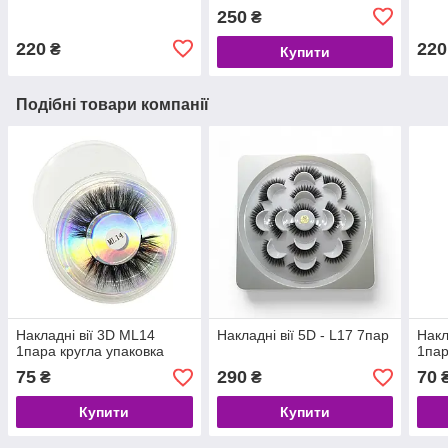
250
₴
220
220
₴
Купити
Подібні товари компанії
Накладні вії 3D ML14
Накладні вії 5D - L17 7пар
Накл
1пара кругла упаковка
1пар
75
290
70
₴
₴
Купити
Купити