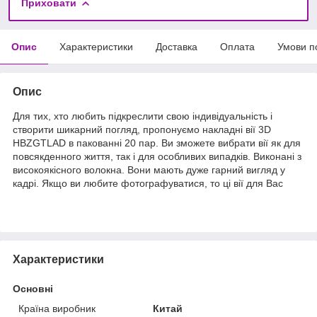
Приховати
Опис
Характеристики
Доставка
Оплата
Умови п
Опис
Для тих, хто любить підкреслити свою індивідуальність і
створити шикарний погляд, пропонуємо накладні вії 3D
HBZGTLAD в пакованні 20 пар. Ви зможете вибрати вії як для
повсякденного життя, так і для особливих випадків. Виконані з
високоякісного волокна. Вони мають дуже гарний вигляд у
кадрі. Якщо ви любите фотографуватися, то ці вії для Вас
Характеристики
Основні
Країна виробник
Китай