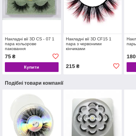
Накладні вії 3D CS - 07 1
Накладні вії 3D CF15 1
Накл
пара кольорове
пара з червоними
пар
паковання
кінчиками
75
180
₴
215
₴
Купити
Подібні товари компанії