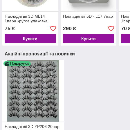
Накладні вії 3D ML14
Накладні вії 5D - L17 7пар
Накл
1пара кругла упаковка
1пар
75
290
70
₴
₴
Купити
Купити
Акційні пропозиції та новинки
Подарунок
Накладні вії 3D YP206 20пар