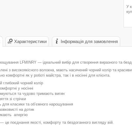
У 
ку
с
Характеристики
Інформація для замовлення
арощування LFMINRY — ідеальний вибір для створення виразного та безд
влені з високоякісного волокна, мають насичений чорний колір та красиви
но комфортні як у роботі майстра, так і в носінні для клієнта.
й глибокий чорний колір
 комфортні у носінні
рмуються та чудово тримають вигин
яття зі стрічки
ть для класики та об’ємного нарощування
 шовковисті на дотик
икають алергію
 це поєднання якості, комфорту та бездоганного вигляду вій.