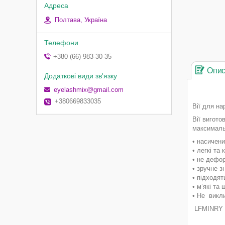
Полтава, Україна
+380 (66) 983-30-35
Опи
eyelashmix@gmail.com
+380669833035
Вії для н
Вії вигото
максималь
• насичени
• легкі та
• не дефо
• зручне зн
• підходя
• м’які та
• Не викл
LFMINRY —