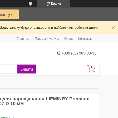
Кошик
й. Вашу заявку буде опрацьовано в найближчим робочим днем.
Главная
Товары и услуги
О нас
Контакты
+380 (66) 983-30-35
Знайти
ії для нарощування LIFMINRY Premium
07 D 10 мм
наявності