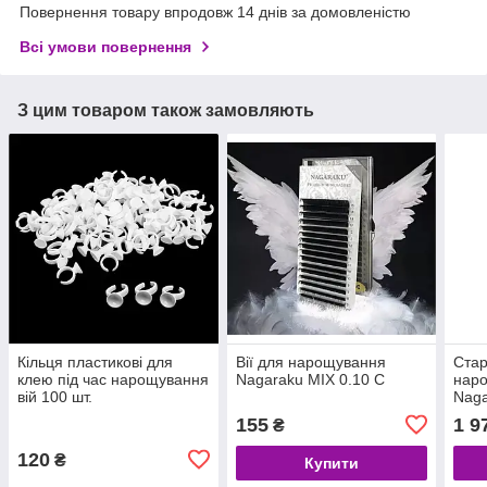
Повернення товару впродовж 14 днів за домовленістю
Всі умови повернення
З цим товаром також замовляють
Кільця пластикові для
Вії для нарощування
Стар
клею під час нарощування
Nagaraku MIX 0.10 С
наро
вій 100 шт.
Naga
Мате
155
1 9
₴
леш
120
₴
Купити