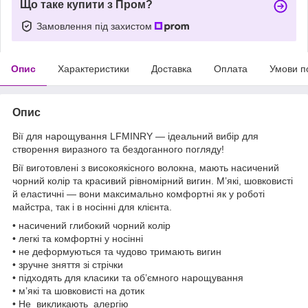
Що таке купити з Пром?
Замовлення під захистом
Опис
Характеристики
Доставка
Оплата
Умови п
Опис
Вії для нарощування LFMINRY — ідеальний вибір для
створення виразного та бездоганного погляду!
Вії виготовлені з високоякісного волокна, мають насичений
чорний колір та красивий рівномірний вигин. М’які, шовковисті
й еластичні — вони максимально комфортні як у роботі
майстра, так і в носінні для клієнта.
• насичений глибокий чорний колір
• легкі та комфортні у носінні
• не деформуються та чудово тримають вигин
• зручне зняття зі стрічки
• підходять для класики та об’ємного нарощування
• м’які та шовковисті на дотик
• Не викликають алергію