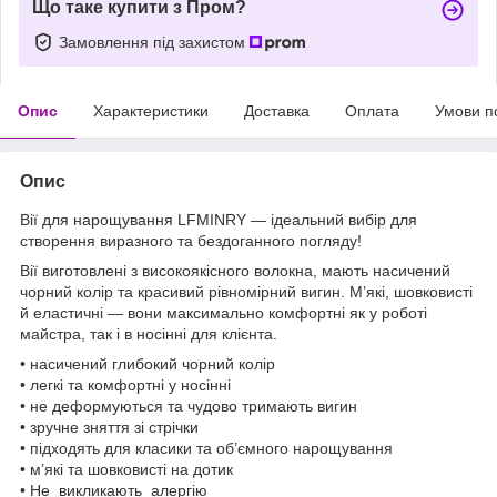
Що таке купити з Пром?
Замовлення під захистом
Опис
Характеристики
Доставка
Оплата
Умови п
Опис
Вії для нарощування LFMINRY — ідеальний вибір для
створення виразного та бездоганного погляду!
Вії виготовлені з високоякісного волокна, мають насичений
чорний колір та красивий рівномірний вигин. М’які, шовковисті
й еластичні — вони максимально комфортні як у роботі
майстра, так і в носінні для клієнта.
• насичений глибокий чорний колір
• легкі та комфортні у носінні
• не деформуються та чудово тримають вигин
• зручне зняття зі стрічки
• підходять для класики та об’ємного нарощування
• м’які та шовковисті на дотик
• Не викликають алергію