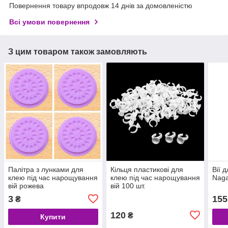
Повернення товару впродовж 14 днів за домовленістю
Всі умови повернення
З цим товаром також замовляють
Палітра з лунками для
Кільця пластикові для
Вії 
клею під час нарощування
клею під час нарощування
Naga
вій рожева
вій 100 шт.
3
155
₴
120
₴
Купити