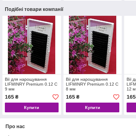
Подібні товари компанії
Вії для нарощування
Вії для нарощування
Вії 
LIFMINRY Premium 0.12 C
LIFMINRY Premium 0.12 C
LIFM
9 мм
8 мм
12 
165
165
165
₴
₴
Купити
Купити
Про нас