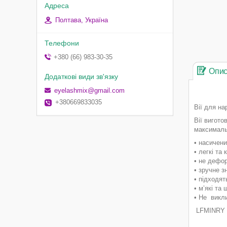
Полтава, Україна
+380 (66) 983-30-35
Опи
eyelashmix@gmail.com
+380669833035
Вії для н
Вії вигото
максималь
• насичени
• легкі та
• не дефо
• зручне зн
• підходя
• м’які та
• Не викл
LFMINRY —