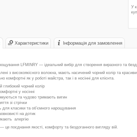
У 
ку
с
Характеристики
Інформація для замовлення
арощування LFMINRY — ідеальний вибір для створення виразного та безд
влені з високоякісного волокна, мають насичений чорний колір та красиви
но комфортні як у роботі майстра, так і в носінні для клієнта.
й глибокий чорний колір
 комфортні у носінні
рмуються та чудово тримають вигин
яття зі стрічки
ть для класики та об’ємного нарощування
 шовковисті на дотик
икають алергію
 це поєднання якості, комфорту та бездоганного вигляду вій.