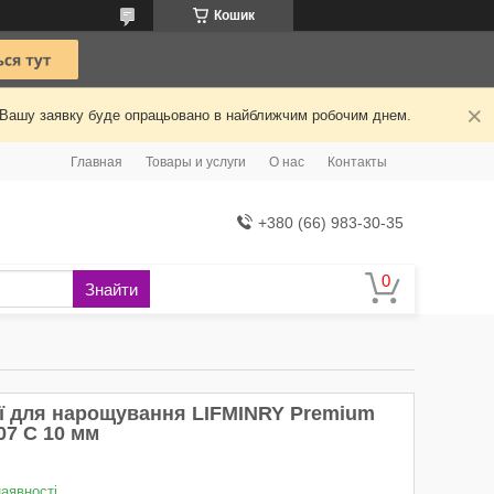
Кошик
й. Вашу заявку буде опрацьовано в найближчим робочим днем.
Главная
Товары и услуги
О нас
Контакты
+380 (66) 983-30-35
Знайти
ії для нарощування LIFMINRY Premium
07 C 10 мм
наявності