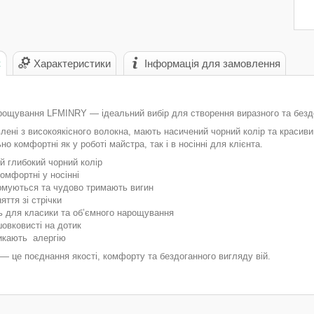
с
Характеристики
Інформація для замовлення
арощування LFMINRY — ідеальний вибір для створення виразного та безд
влені з високоякісного волокна, мають насичений чорний колір та красиви
но комфортні як у роботі майстра, так і в носінні для клієнта.
й глибокий чорний колір
 комфортні у носінні
рмуються та чудово тримають вигин
яття зі стрічки
ть для класики та об’ємного нарощування
 шовковисті на дотик
икають алергію
 це поєднання якості, комфорту та бездоганного вигляду вій.