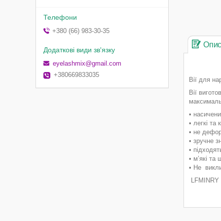
+380 (66) 983-30-35
Опи
eyelashmix@gmail.com
+380669833035
Вії для н
Вії вигото
максималь
• насичени
• легкі та
• не дефо
• зручне зн
• підходя
• м’які та
• Не викл
LFMINRY —