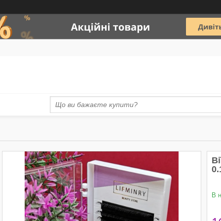
В
0.
В 