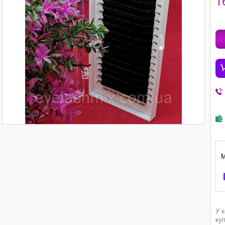
1
У 
ку