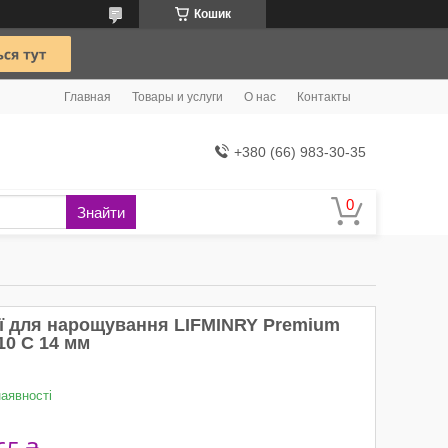
Кошик
Главная
Товары и услуги
О нас
Контакты
+380 (66) 983-30-35
Знайти
ії для нарощування LIFMINRY Premium
10 C 14 мм
наявності