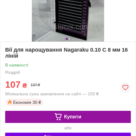
Вії для нарощування Nagaraku 0.10 C 8 мм 16
ліній
В наявності
Роздріб
107
₴
137 ₴
Мінімальна сума замовлення на сайті — 150 ₴
Економія
30 ₴
Купити
або