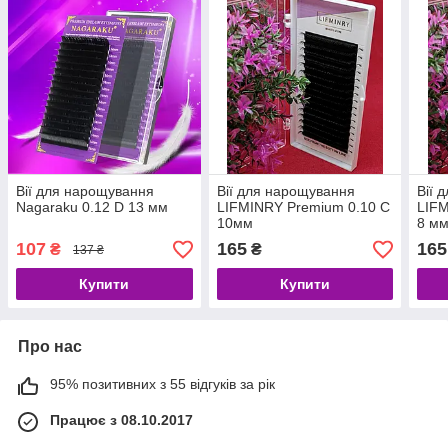
Вії для нарощування
Вії для нарощування
Вії 
Nagaraku 0.12 D 13 мм
LIFMINRY Premium 0.10 C
LIFM
10мм
8 м
107
165
165
₴
₴
137 ₴
Купити
Купити
Про нас
95% позитивних з 55 відгуків за рік
Працює з 08.10.2017