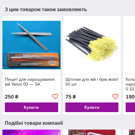
З цим товаром також замовляють
Пінцет для нарощування
Щіточки для вій і брів жовті
Коль
вій Vetus 00 — SA
50 шт.
нар
0.10
250
75
190
₴
₴
Купити
Купити
Подібні товари компанії