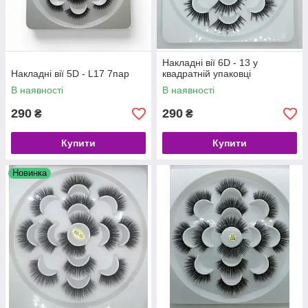
Накладні вії 6D - 13 у
Накладні вії 5D - L17 7пар
квадратній упаковці
В наявності
В наявності
290
290
₴
₴
Купити
Купити
Новинка